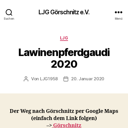
LJG Görschnitz e.V.
Suchen
Menü
Kategorien
LJG
Lawinenpferdgaudi
2020
Von
LJG1958
20. Januar 2020
Beitragsautor
Veröffentlichungsdatum
Der Weg nach Görschnitz per Google Maps
(einfach dem Link folgen)
–>
Görschnitz