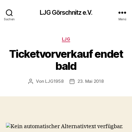
LJG Görschnitz e.V.
Suchen
Menü
Kategorien
LJG
Ticketvorverkauf endet
bald
Von
LJG1958
23. Mai 2018
Beitragsautor
Veröffentlichungsdatum